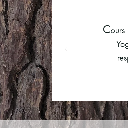
C
ours 
Yog
res