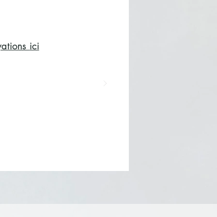
rvations
ici